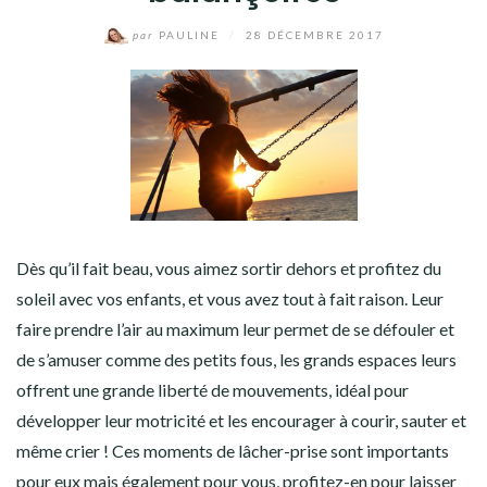
par
PAULINE
/
28 DÉCEMBRE 2017
MAISON
MODE
SANTÉ
SPORT & LOISIRS
Dès qu’il fait beau, vous aimez sortir dehors et profitez du
VOITURES & 2 ROUES
soleil avec vos enfants, et vous avez tout à fait raison. Leur
VOYAGE
faire prendre l’air au maximum leur permet de se défouler et
de s’amuser comme des petits fous, les grands espaces leurs
IDÉES CADEAUX
offrent une grande liberté de mouvements, idéal pour
développer leur motricité et les encourager à courir, sauter et
même crier ! Ces moments de lâcher-prise sont importants
pour eux mais également pour vous, profitez-en pour laisser