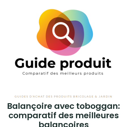
Aller
au
ANIMAUX
contenu
BEAUTÉ
BÉBÉ
BRICOLAGE & JARDIN
BUREAUTIQUE
ÉPICERIE
GUIDES D’ACHAT DES PRODUITS BRICOLAGE & JARDIN
HIGH TECH
Balançoire avec toboggan:
JEUX & JOUETS
comparatif des meilleures
balançoires
LIVRES & MUSIQUE