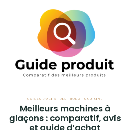
Aller
au
ANIMAUX
contenu
BEAUTÉ
BÉBÉ
BRICOLAGE & JARDIN
BUREAUTIQUE
ÉPICERIE
GUIDES D'ACHAT DES PRODUITS CUISINE
HIGH TECH
Meilleurs machines à
JEUX & JOUETS
glaçons : comparatif, avis
et guide d’achat
LIVRES & MUSIQUE