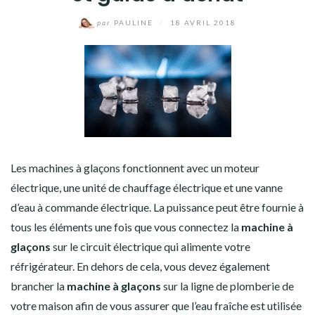
par
PAULINE
/
18 AVRIL 2018
MAISON
MODE
SANTÉ
SPORT & LOISIRS
Les machines à glaçons fonctionnent avec un moteur
VOITURES & 2 ROUES
électrique, une unité de chauffage électrique et une vanne
d’eau à commande électrique. La puissance peut être fournie à
VOYAGE
tous les éléments une fois que vous connectez la
machine à
IDÉES CADEAUX
glaçons
sur le circuit électrique qui alimente votre
réfrigérateur. En dehors de cela, vous devez également
brancher la
machine à glaçons
sur la ligne de plomberie de
votre maison afin de vous assurer que l’eau fraîche est utilisée